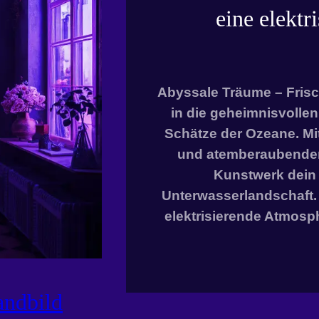
eine elektr
Abyssale Träume – Frisc
in die geheimnisvoll
Schätze der Ozeane. Mit
und atemberaubenden
Kunstwerk dein 
Unterwasserlandschaft.
elektrisierende Atmosph
ndbild