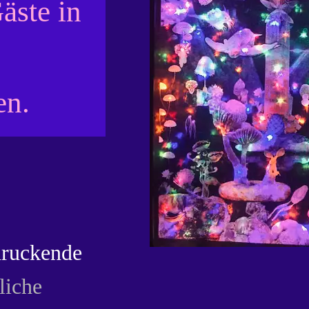
äste in
en.
druckende
liche