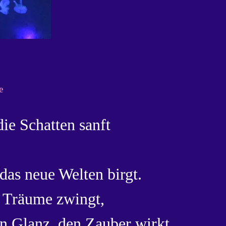
e
die Schatten sanft
das neue Welten birgt.
e Träume zwingt,
n Glanz, den Zauber wirkt.