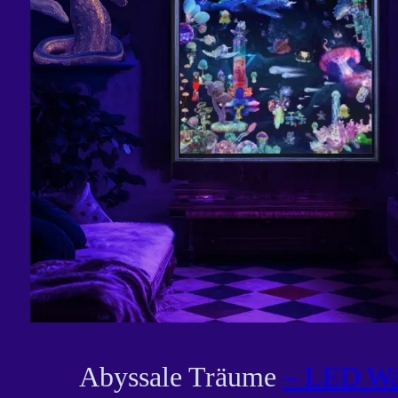
Abyssale Träume
– LED Wa