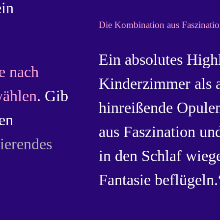
ein
Die Kombination aus Faszinatio
Ein absolutes High
je nach
Kinderzimmer als 
wählen
. Gib
hinreißende Opule
en
aus Faszination un
nierendes
in den Schlaf wiege
Fantasie beflügeln.