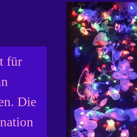
t für
nn
en. Die
nation