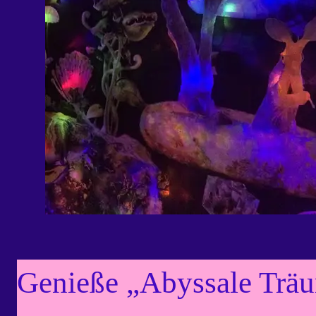
Genieße „Abyssale Trä