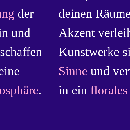
ung
der
deinen Räumen
in und
Akzent verlei
schaffen
Kunstwerke s
eine
Sinne
und ver
mosphäre
.
in ein
florales